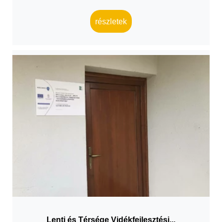
részletek
Lenti és Térsége Vidékfejlesztési...