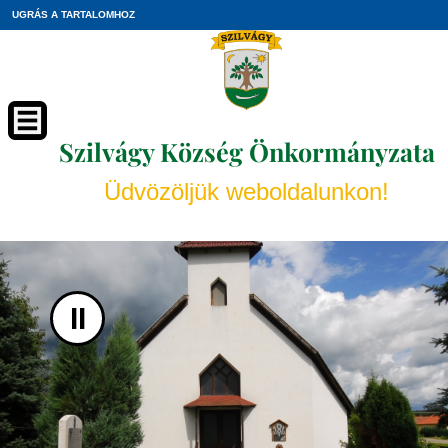
UGRÁS A TARTALOMHOZ
Szilvágy Község Önkormányzata
Üdvözöljük weboldalunkon!
II