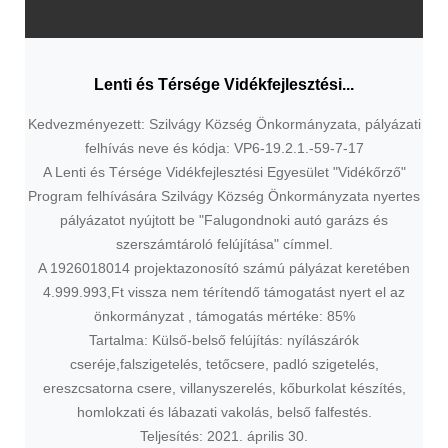
Lenti és Térsége Vidékfejlesztési...
Kedvezményezett: Szilvágy Község Önkormányzata, pályázati
felhívás neve és kódja: VP6-19.2.1.-59-7-17
A Lenti és Térsége Vidékfejlesztési Egyesület "Vidékőrző"
Program felhívására Szilvágy Község Önkormányzata nyertes
pályázatot nyújtott be "Falugondnoki autó garázs és
szerszámtároló felújítása" címmel.
A 1926018014 projektazonosító számú pályázat keretében
4.999.993,Ft vissza nem térítendő támogatást nyert el az
önkormányzat , támogatás mértéke: 85%
Tartalma: Külső-belső felújítás: nyílászárók
cseréje,falszigetelés, tetőcsere, padló szigetelés,
ereszcsatorna csere, villanyszerelés, kőburkolat készítés,
homlokzati és lábazati vakolás, belső falfestés.
Teljesítés: 2021. április 30.