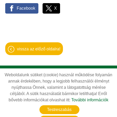
Facebook
X
vissza az előző oldalra!
Weboldalunk sütiket (cookie) használ működése folyamán
Oldal információk
Adatkezelési tájékoztató
annak érdekében, hogy a legjobb felhasználói élményt
Impresszum
Sütik kezelése
nyújthassa Önnek, valamint a látogatottság mérése
céljából. A sütik használatát bármikor letilthatja! Erről
Akadálymentesítési nyilatkozat
bővebb információkat olvashat itt:
További információk
© 2026 - Minden jog fenntartva
Testreszabás