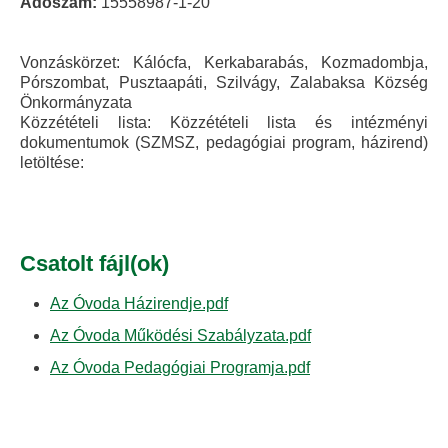
Adószám:
15558987-1-20
Vonzáskörzet: Kálócfa, Kerkabarabás, Kozmadombja,
Pórszombat, Pusztaapáti, Szilvágy, Zalabaksa Község
Önkormányzata
Közzétételi lista: Közzétételi lista és intézményi
dokumentumok (SZMSZ, pedagógiai program, házirend)
letöltése:
Csatolt fájl(ok)
Az Óvoda Házirendje.pdf
Az Óvoda Működési Szabályzata.pdf
Az Óvoda Pedagógiai Programja.pdf