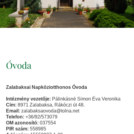
Óvoda
Zalabaksai Napköziotthonos Óvoda
Intézmény vezetője:
Pálinkásné Simon Éva Veronika
Cím:
8971 Zalabaksa, Rákóczi út 48.
Email:
zalabaksaovoda@tolna.net
Telefon:
+36/92/573079
OM azonosító:
037554
PIR szám:
558985