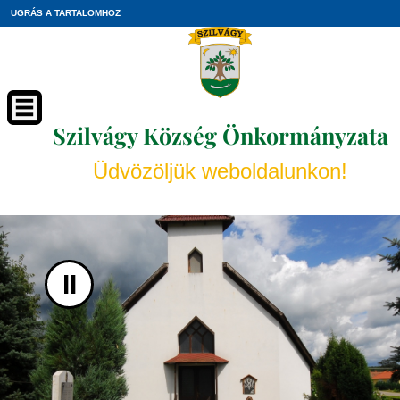
UGRÁS A TARTALOMHOZ
Szilvágy Község Önkormányzata
Üdvözöljük weboldalunkon!
II