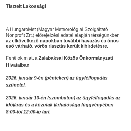
Tisztelt Lakosság!
A HungaroMet (Magyar Meteorológiai Szolgáltató
Nonprofit Zrt.) előrejelzési adatai alapján térségünkben
az elkövetkező napokban további havazás és ónos
eső várható, vörös riasztás került kihirdetésre.
Fenti ok miatt a
Zalabaksai Közös Önkormányzati
Hivatalban
2026. január 9-én (pénteken
) az ügyfélfogadás
szünetel,
2026. január 10-én (szombaton)
az ügyfélfogadás az
időjárás és a közutak járhatósága függvényében
8:00-tól 12:00-ig tart.