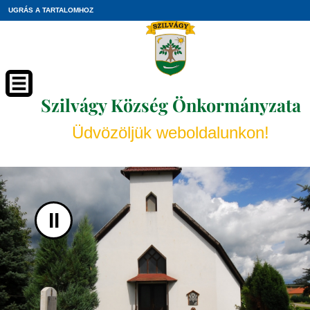
UGRÁS A TARTALOMHOZ
Szilvágy Község Önkormányzata
Üdvözöljük weboldalunkon!
II