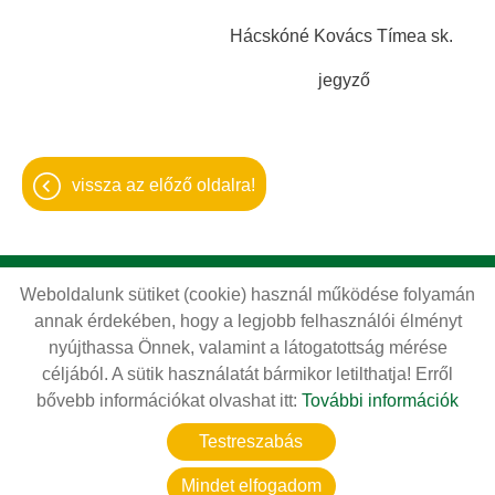
Hácskóné Kovács Tímea sk.
jegyző
vissza az előző oldalra!
Weboldalunk sütiket (cookie) használ működése folyamán
Oldal információk
Adatkezelési tájékoztató
annak érdekében, hogy a legjobb felhasználói élményt
Impresszum
Sütik kezelése
nyújthassa Önnek, valamint a látogatottság mérése
céljából. A sütik használatát bármikor letilthatja! Erről
Akadálymentesítési nyilatkozat
bővebb információkat olvashat itt:
További információk
© 2026 - Minden jog fenntartva
Testreszabás
Mindet elfogadom