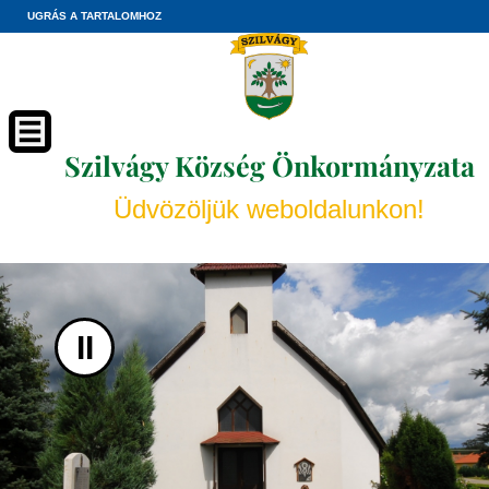
UGRÁS A TARTALOMHOZ
Szilvágy Község Önkormányzata
Üdvözöljük weboldalunkon!
II