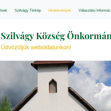
lések
Szilvágy Térkép
Hirdetmények
Választási Informác
Szilvágy Község Önkormán
Üdvözöljük weboldalunkon!