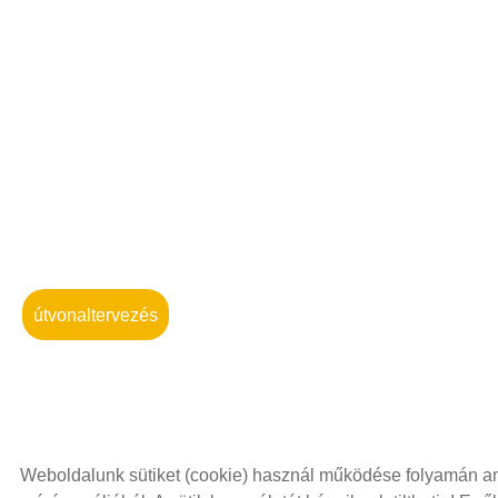
útvonaltervezés
Weboldalunk sütiket (cookie) használ működése folyamán ann
© 2026 - Minden jog fenntartva
Oldal információk