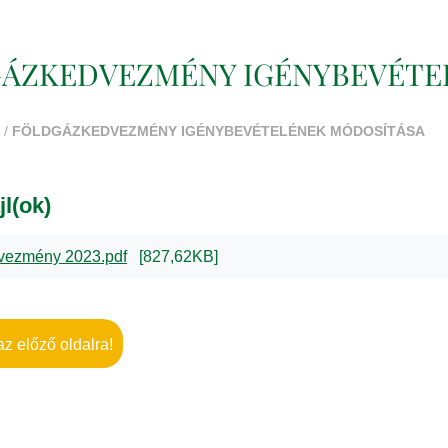
ÁZKEDVEZMÉNY IGÉNYBEVÉTE
/
FÖLDGÁZKEDVEZMÉNY IGÉNYBEVÉTELÉNEK MÓDOSÍTÁSA
jl(ok)
vezmény 2023.pdf
[827,62KB]
az előző oldalra!