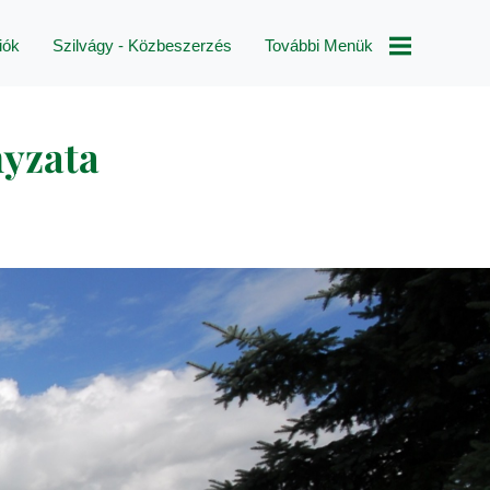
iók
Szilvágy - Közbeszerzés
További Menük
Magyar Falu
yzata
Program
Pályázatok
Településképi
Rendelet
Módosítás
Pályázatok
Választások