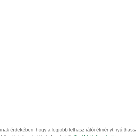
ak érdekében, hogy a legjobb felhasználói élményt nyújthassa
Adatkezelési tájékoztató
Impresszum
Sütik kezelése