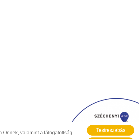
Testreszabás
 Önnek, valamint a látogatottság
Akadálymentesítési nyilatkozat