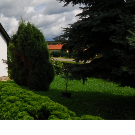
Szilvágy
Körzeti Megbízott
Egészségügy
Óvoda
Vallás
Könyvtár