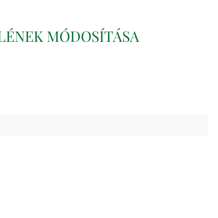
LÉNEK MÓDOSÍTÁSA
Pince Múzeum
Civil Szervezetek
Helyi
Vállalkozások
Galéria
Elérhetőségek