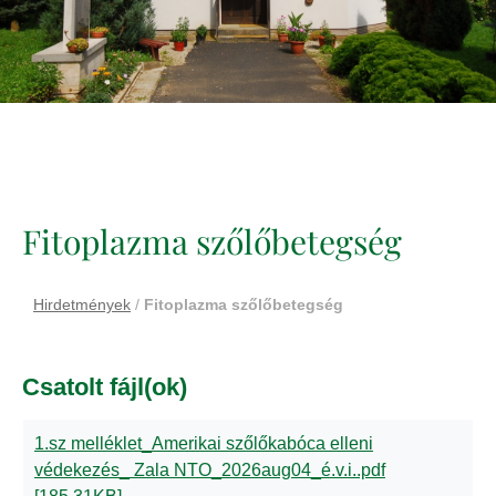
Fitoplazma szőlőbetegség
Hirdetmények
/
Fitoplazma szőlőbetegség
Csatolt fájl(ok)
1.sz melléklet_Amerikai szőlőkabóca elleni
védekezés_ Zala NTO_2026aug04_é.v.i..pdf