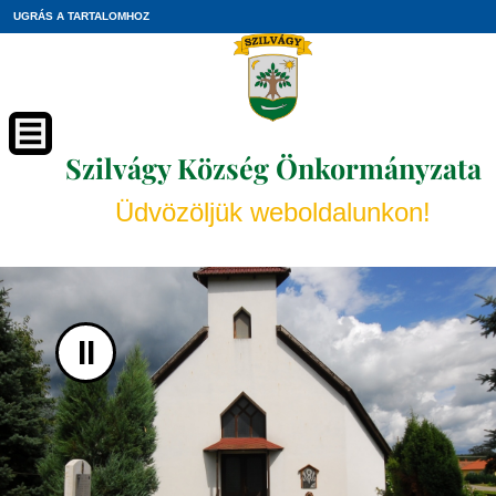
UGRÁS A TARTALOMHOZ
Szilvágy Község Önkormányzata
Üdvözöljük weboldalunkon!
II