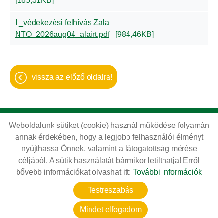
[185,31KB]
II_védekezési felhívás Zala
NTO_2026aug04_alairt.pdf
[984,46KB]
vissza az előző oldalra!
Weboldalunk sütiket (cookie) használ működése folyamán
Oldal információk
Adatkezelési tájékoztató
annak érdekében, hogy a legjobb felhasználói élményt
Impresszum
Sütik kezelése
nyújthassa Önnek, valamint a látogatottság mérése
céljából. A sütik használatát bármikor letilthatja! Erről
Akadálymentesítési nyilatkozat
bővebb információkat olvashat itt:
További információk
© 2026 - Minden jog fenntartva
Testreszabás
Mindet elfogadom