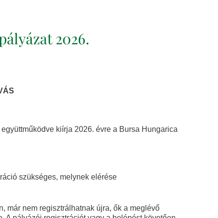
Pince Múzeum
pályázat 2026.
Civil Szervezetek
VÁS
Helyi
Vállalkozások
 együttműködve kiírja 2026. évre a Bursa Hungarica
Galéria
ráció szükséges, melynek elérése
Elérhetőségek
n, már nem regisztrálhatnak újra, ők a meglévő
 A pályázói regisztrációt vagy a belépést követően