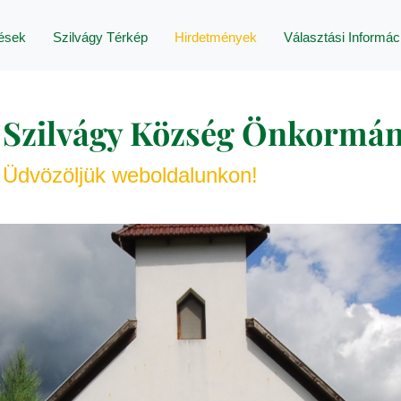
lések
Szilvágy Térkép
Hirdetmények
Választási Informác
Szilvágy Község Önkormán
Üdvözöljük weboldalunkon!