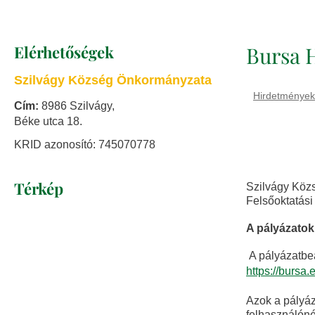
Elérhetőségek
Bursa H
Szilvágy Község Önkormányzata
Hirdetmények
Cím:
8986 Szilvágy,
Béke utca 18.
KRID azonosító: 745070778
Térkép
Szilvágy Közs
Felsőoktatási
A pályázatok
A pályázatbe
https://bursa
Azok a pályáz
felhasználóné