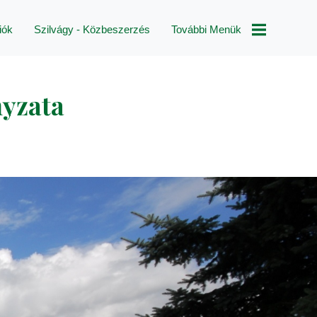
iók
Szilvágy - Közbeszerzés
További Menük
Magyar Falu
yzata
Program
Pályázatok
Településképi
Rendelet
Módosítás
Pályázatok
Választások