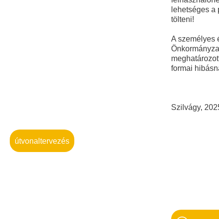
lehetséges a 
tölteni!
A személyes é
Önkormányzati
meghatározott
formai hibásn
Szilvá
útvonaltervezés
Pén
po