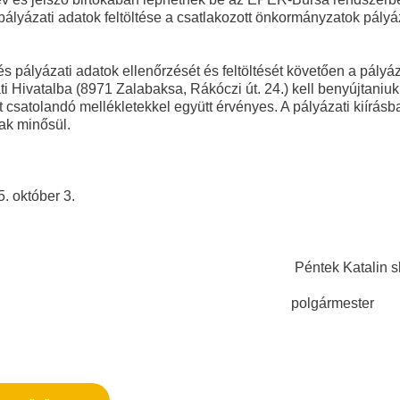
pályázati adatok feltöltése a csatlakozott önkormányzatok pályáz
s pályázati adatok ellenőrzését és feltöltését követően a pályá
 Hivatalba (8971 Zalabaksa, Rákóczi út. 24.) kell benyújtaniuk
 csatolandó mellékletekkel együtt érvényes. A pályázati kiírás
ak minősül.
gy, 2025. október 3.
tek Katalin sk
lgármester