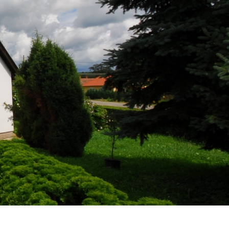
Szilvágy
Körzeti Megbízott
Egészségügy
Óvoda
Vallás
Könyvtár