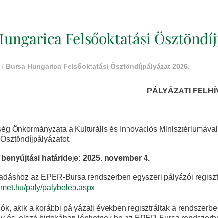
ungarica Felsőoktatási Ösztöndíj
/
Bursa Hungarica Felsőoktatási Ösztöndíjpályázat 2026.
PÁLYÁZATI FELHÍ
ég Önkormányzata a Kulturális és Innovációs Minisztériumával
 Ösztöndíjpályázatot.
 benyújtási határideje: 2025. november 4.
adáshoz az EPER-Bursa rendszerben egyszeri pályázói regiszt
.emet.hu/paly/palybelep.aspx
ók, akik a korábbi pályázati években regisztráltak a rendszerbe
v és jelszó birtokában léphetnek be az EPER-Bursa rendszerbe.