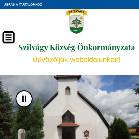
UGRÁS A TARTALOMHOZ
Szilvágy Község Önkormányzata
Üdvözöljük weboldalunkon!
II