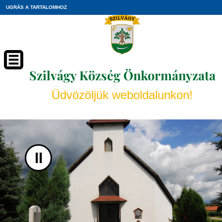
UGRÁS A TARTALOMHOZ
Szilvágy Község Önkormányzata
Üdvözöljük weboldalunkon!
II